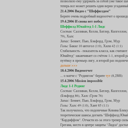
позволило ему удержать за собой уже такое ша
теперь все может решить один верно угаданный
21.4.2006 Видео с "Шеффилдом"
Берите очень подробный видеоотчет о проше
19.4.2006 И снова нет побед
Шеффилд Юнайтед 1-1 Лидс
Состав:
Салливан, Келли, Батлер, Килгеллон,
79), Халс
Запас:
Беннет, Пью, Бэкфорд, Грэм, Мур
Голы:
Бакке 10 автогол (1:0), Хили 42 (1:1)
Стабильность - показатель класса, как считаю
Юнайтед" заканчивает со счётом 1-1, второй р
путёвку в премьер-лигу, и второй раз подопеч
дальше >>>
18.4.2006 Видеоотчет
... о матче с "Редингом" берите
тут
(8,2Мб)
15.4.2006 Mission impossible
Лидс 1-1 Рединг
Состав:
Салливан, Келли, Батлер, Килгеллон,
(Бэкфорд 86), Халс (Грэм 76)
Запас:
Беннет, Пью, Бэкфорд, Грэм, Мур
Голы:
Халс 49 (1:0), Хант 85 (1:1)
Так получилось, что подопечные Кевина Блекуэ
теоретические шансы догнать "Шеффилд Юнайте
"Кардиффом". Отчасти из-за этого тренер сил
Грегана, место в центре защиты "Лидса" дост