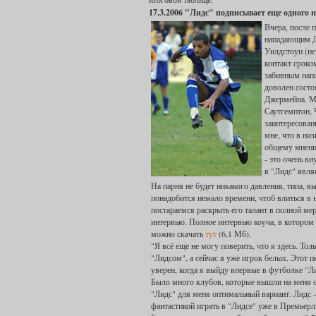
17.3.2006 "Лидс" подписывает еще одного
Вчера, после 
нападающим Д
Уилдстоун (не
контакт сроко
забивным напа
доволен сост
Джермейна. Мы
Саутгемптон, 
заинтересован
мне, что в ни
общему мнению
- это очень вн
в "Лидс" явля
На парня не будет никакого давления, типа, в
понадобится немало времени, чтоб влиться в 
постараемся раскрыть его талант в полной ме
интервью. Полное интервью коуча, в котором 
можно скачать
тут
(6,1 Мб).
"Я всё еще не могу поверить, что я здесь. То
"Лидсом", а сейчас я уже игрок белых. Этот пе
уверен, когда я выйду впервые в футболке "Л
Было много клубов, которые вышли на меня с 
"Лидс" для меня оптимальный вариант. Лидс 
фантастикой играть в "Лидсе" уже в Премьерл