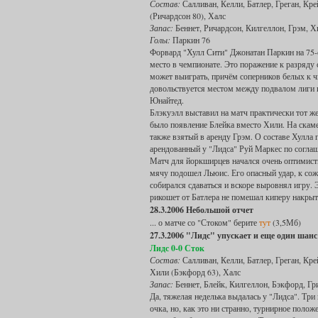
Состав:
Салливан, Келли, Батлер, Греган, Кре
(Ричардсон 80), Халс
Запас:
Беннет, Ричардсон, Килгеллон, Грэм, Х
Голы:
Паркин 76
Форвард "Хулл Сити" Джонатан Паркин на 75-
место в чемпионате. Это поражение к разряду 
может выиграть, причём соперников белых к ч
довольствуется местом между подвалом лиги и 
Юнайтед.
Блэкуэлл выставил на матч практически тот же
было появление Блейка вместо Хили. На скам
также взятый в аренду Грэм. О составе Хулла г
арендованный у "Лидса" Руй Маркес по соглаш
Матч для йоркширцев начался очень оптимисти
мячу подошел Льюис. Его опасный удар, к сожа
собирался сдаваться и вскоре выровнял игру.
рикошет от Батлера не помешал киперу накрыт
28.3.2006 Небольшой отчет
... о матче со "Стоком" берите
тут
(3,5Мб)
27.3.2006 "Лидс" упускает и еще один шанс
Лидс 0-0 Сток
Состав:
Салливан, Келли, Батлер, Греган, Кре
Хили (Бэкфорд 63), Халс
Запас:
Беннет, Блейк, Килгеллон, Бэкфорд, Г
Да, тяжелая неделька выдалась у "Лидса". Тр
очка, но, как это ни странно, турнирное поло