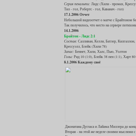
Серия пенальти:
Лидс (Хили - промах, Крессуэл
Тил - гол, Робертс - гол, Каванач - гол)
17.1.2006 Отчет
Небольшой видеоотчет о матче с Брайтоном б
Так получилось, что место на сервере потихон
14.1.2006
Брайтон - Лидс 2:1
Состав:
Салливан, Келли, Батлер, Килгаллон, 
Крессуэлл, Блейк (Хили 78)
Запас:
Беннет, Хили, Халс, Пью, Уолтон
Голы:
Рид 10 (1:0), Блейк 38 пен (1:1), Харт 80 
8.1.2006 Каждому своё
Джонатана Дугласа и Лайама Миллера до конц
Вторая - на этой же неделе своими мыслями с