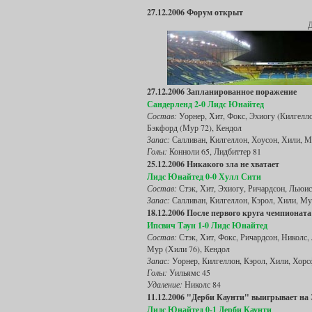
27.12.2006 Форум открыт
Д
27.12.2006 Запланированное поражение
Сандерленд 2-0 Лидс Юнайтед
Состав:
Уорнер, Хит, Фокс, Эхиогу (Килгеллон
Бэкфорд (Мур 72), Кендол
Запас:
Салливан, Килгеллон, Хоусон, Хили, 
Голы:
Конноли 65, Лидбиттер 81
25.12.2006 Никакого зла не хватает
Лидс Юнайтед 0-0 Хулл Сити
Состав:
Стэк, Хит, Эхиогу, Ричардсон, Льюис,
Запас:
Салливан, Килгеллон, Кэрол, Хили, Му
18.12.2006 После первого круга чемпионат
Ипсвич Таун 1-0 Лидс Юнайтед
Состав:
Стэк, Хит, Фокс, Ричардсон, Николс, 
Мур (Хили 76), Кендол
Запас:
Уорнер, Килгеллон, Кэрол, Хили, Хор
Голы:
Уильямс 45
Удаление:
Николс 84
11.12.2006 "Дерби Каунти" выигрывает на 
Лидс Юнайтед 0-1 Дерби Каунти