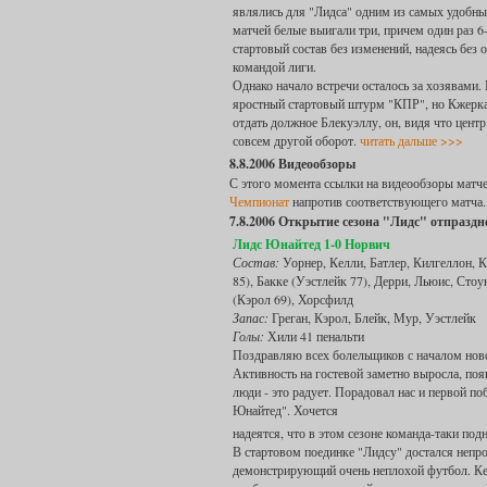
являлись для "Лидса" одним из самых удобных
матчей белые выигали три, причем один раз 6-
стартовый состав без изменений, надеясь без 
командой лиги.
Однако начало встречи осталось за хозявами.
яростный стартовый штурм "КПР", но Кжерка
отдать должное Блекуэллу, он, видя что цент
совсем другой оборот.
читать дальше >>>
8.8.2006 Видеообзоры
С этого момента ссылки на видеообзоры матче
Чемпионат
напротив соответствующего матча.
7.8.2006 Открытие сезона "Лидс" отпраздн
Лидс Юнайтед 1-0 Норвич
Состав:
Уорнер, Келли, Батлер, Килгеллон, 
85), Бакке (Уэстлейк 77), Дерри, Льюис, Стоу
(Кэрол 69), Хорсфилд
Запас:
Греган, Кэрол, Блейк, Мур, Уэстлейк
Голы:
Хили 41 пенальти
Поздравляю всех болельщиков с началом ново
Активность на гостевой заметно выросла, по
люди - это радует. Порадовал нас и первой по
Юнайтед". Хочется
надеятся, что в этом сезоне команда-таки под
В стартовом поединке "Лидсу" достался непро
демонстрирующий очень неплохой футбол. Ке