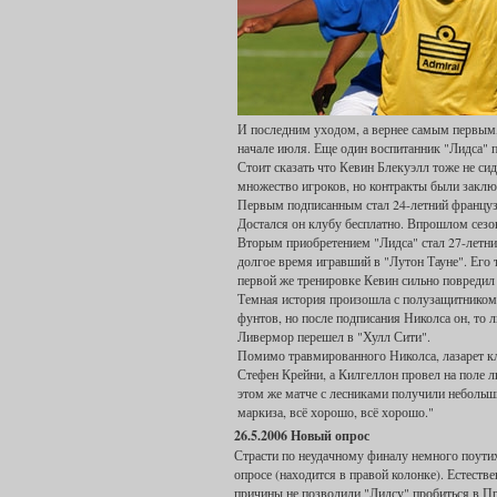
И последним уходом, а вернее самым первым,
начале июля. Еще один воспитанник "Лидса" 
Стоит сказать что Кевин Блекуэлл тоже не си
множество игроков, но контракты были заклю
Первым подписанным стал 24-летний францу
Достался он клубу бесплатно. Впрошлом сезоне
Вторым приобретением "Лидса" стал 27-летн
долгое время игравший в "Лутон Тауне". Его 
первой же тренировке Кевин сильно повредил
Темная история произошла с полузащитником
фунтов, но после подписания Николса он, то ли
Ливермор перешел в "Хулл Сити".
Помимо травмированного Николса, лазарет кл
Стефен Крейни, а Килгеллон провел на поле л
этом же матче с лесниками получили небольш
маркиза, всё хорошо, всё хорошо."
26.5.2006 Новый опрос
Страсти по неудачному финалу немного поутих
опросе (находится в правой колонке). Естестве
причины не позволили "Лидсу" пробиться в П