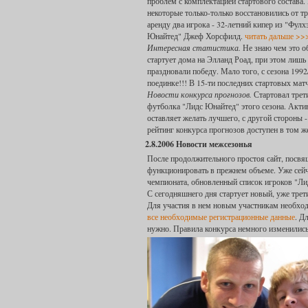
проблем с комплектацией стартового состава. 
некоторые только-только восстановились от т
аренду два игрока - 32-летний кипер из "Фу
Юнайтед" Джеф Хорсфилд.
читать дальше >>
Интересная статистика.
Не знаю чем это о
стартует дома на Элланд Роад, при этом лишь
праздновали победу. Мало того, с сезона 1992
поединке!!! В 15-ти последних стартовых матч
Новости конкурса прогнозов.
Стартовал трети
футболка "Лидс Юнайтед" этого сезона. Акти
оставляет желать лучшего, с другой стороны 
рейтинг конкурса прогнозов доступен в том ж
2.8.2006 Новости межсезонья
После продолжительного простоя сайт, посвя
функционировать в прежнем объеме. Уже сейча
чемпионата, обновленный список игроков "Ли
С сегодняшнего дня стартует новый, уже трет
Для участия в нем новым участникам необхо
все необходимые регистрационные данные
. Д
нужно. Правила конкурса немного изменилис