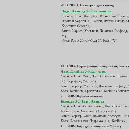
20.11.2006 Шаг вперед, два - назад
Лидс Юнайтед 0-3 Саутгемптон
Состав:
Стэк, Фокс, Хит, Килгеллон, Крейни,
Льюис (Бэкфорд 70), Дерри, Дуглас, Блейк, Х
Хорсфилд (Мур 55)
Запас:
Уорнер, Уэстлейк, Джонсон, Бэкфорд,
Мур
Голы:
Расяк 29, Скейсел 69, Расяк 75
12.11.2006 Перекроенная оборона играет на
Лидс Юнайтед 3-0 Колчестер
Состав:
Стэк, Фокс, Хит, Килгеллон, Крейни, 
90), Хорсфилд (Мур 62)
Запас:
Уорнер, Уэстлейк, Джонсон, Бэкфорд,
Голы:
Блейк 36, Крессуэл 48, Блейк 53 пенальт
7.11.2006 Обратно в болото
Барнсли 3-2 Лидс Юнайтед
Состав:
Стэк, Келли, Батлер, Килгеллон, Льюи
Блейк, Хили, Хорсфилд (Крессуэл 61)
Запас:
Уорнер, Фокс, Джонсон, Крессуэл, Эйн
Голы:
Девани (1:0), Дерри 44 (1:1), Блейк 45 (
1.11.2006 Очередная пощечина "Лидсу"