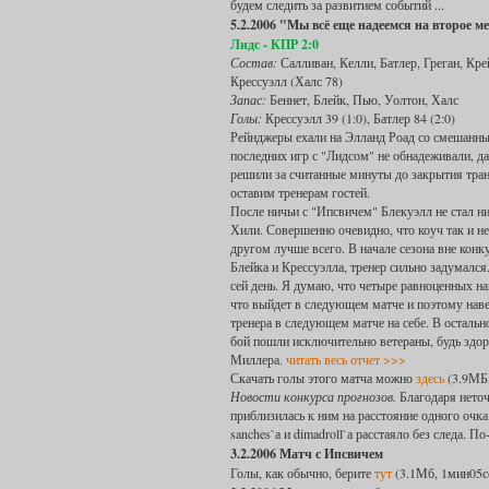
будем следить за развитием событий ...
5.2.2006 "Мы всё еще надеемся на второе м
Лидс - КПР 2:0
Состав:
Салливан, Келли, Батлер, Греган, Кре
Крессуэлл (Халс 78)
Запас:
Беннет, Блейк, Пью, Уолтон, Халс
Голы:
Крессуэлл 39 (1:0), Батлер 84 (2:0)
Рейнджеры ехали на Элланд Роад со смешанны
последних игр с "Лидсом" не обнадеживали, д
решили за считанные минуты до закрытия тран
оставим тренерам гостей.
После ничьи с "Ипсвичем" Блекуэлл не стал н
Хили. Совершенно очевидно, что коуч так и не
другом лучше всего. В начале сезона вне кон
Блейка и Крессуэлла, тренер сильно задумался
сей день. Я думаю, что четыре равноценных на
что выйдет в следующем матче и поэтому нав
тренера в следующем матче на себе. В остальн
бой пошли исключительно ветераны, будь здор
Миллера.
читать весь отчет >>>
Скачать голы этого матча можно
здесь
(3.9МБ,
Новости конкурса прогнозов.
Благодаря нето
приблизилась к ним на расстояние одного очк
sanches`а и dimadroll`а расстаяло без следа. По
3.2.2006 Матч с Ипсвичем
Голы, как обычно, берите
тут
(3.1Мб, 1мин05с