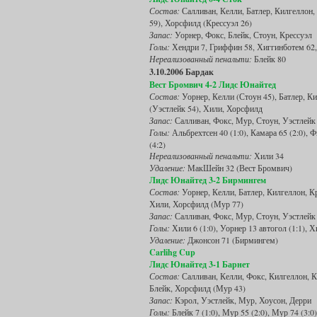
Состав:
Салливан, Келли, Батлер, Килгеллон, 
59), Хорсфилд (Крессуэл 26)
Запас:
Уорнер, Фокс, Блейк, Стоун, Крессуэл
Голы:
Хендри 7, Гриффин 58, Хиггинботем 62,
Нереализованный пенальти:
Блейк 80
3.10.2006 Бардак
Вест Бромвич 4-2 Лидс Юнайтед
Состав:
Уорнер, Келли (Стоун 45), Батлер, Ки
(Уэстлейк 54), Хили, Хорсфилд
Запас:
Салливан, Фокс, Мур, Стоун, Уэстлейк
Голы:
Альбрехтсен 40 (1:0), Камара 65 (2:0), Ф
(4:2)
Нереализованный пенальти:
Хили 34
Удаление:
МакШейн 32 (Вест Бромвич)
Лидс Юнайтед 3-2 Бирмингем
Состав:
Уорнер, Келли, Батлер, Килгеллон, Кр
Хили, Хорсфилд (Мур 77)
Запас:
Салливан, Фокс, Мур, Стоун, Уэстлейк
Голы:
Хили 6 (1:0), Уорнер 13 автогол (1:1), Хи
Удаление:
Джонсон 71 (Бирмингем)
Carlihg Cup
Лидс Юнайтед 3-1 Барнет
Состав:
Салливан, Келли, Фокс, Килгеллон, Кр
Блейк, Хорсфилд (Мур 43)
Запас:
Кэрол, Уэстлейк, Мур, Хоусон, Дерри
Голы:
Блейк 7 (1:0), Мур 55 (2:0), Мур 74 (3:0)