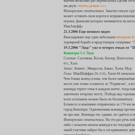
матчей несколько раз переносилась сделав отс
аж двум.
читать дальше >>>
Интересная статистика.
Заметил некую грус
может оставить свои ворота в неприкосновенн
игроки, фамилии которых начинаются на шо
МакАнуфф)
21.3.2006 Еще немного видео
Выкладываю еще одно небольшое
интервью Б
турнирной борьбе и предстоящем сопернике "Л
19.3.2006 "Лидс" уже в четерех очках от 
Ковентри 1-1 Лидс
Состав:
Салливан, Келли, Батлер, Килгеллон,
61), Халс
Запас:
Беннет, Эйнарссон, Бакке, Хили, Мур
Голы:
МакШеффри 26 (1:0), Хили 88 пенальти 
Чем ближе конец сезона, тем более напряжённ
место уже точно останется за "Редингом", а в
команда теряет очки в каждом матче, тогда как
заветному второму месту. Победа над горожан
всем остальном можно было не беспокоиться.
Блэквелл и компания отправились за 170 км на
город Ковентри. Одноименная команда прочно з
не про них. Команда эта, однако, не сдаётся и
Интересная статистика.
На это раз речь пой
либо с момента начала конкурса по текущий мо
такой участник набрал бы к сегодняшнему дню
итоговой таблице.