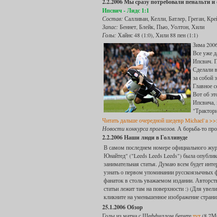
2.2.2006 Мы сразу потребовали пенальти и 
Ипсвич - Лидс 1:1
Состав:
Салливан, Келли, Батлер, Греган, Кре
Запас:
Беннет, Блейк, Пью, Уолтон, Хили
Голы:
Хайнс 48 (1:0), Хили 88 пен (1:1)
Зима 2006
Все уже д
Ипсвич. П
Сделали 
за собой 
Главное с
Вот об эт
Ипсвича,
"Трактори
Читать дальше очередной шедевр Michael`a >>
Новости конкурса прогнозов.
А борьба-то про
2.2.2006 Наши люди в Голливуде
В самом последнем номере официального жур
Юнайтед" ("Leeds Leeds Leeds") была опублик
занимательная статья. Думаю всем будет инте
узнать о первом упоминании русскоязычных ф
фанаток в столь уважаемом издании. Авторст
статьи лежит там на поверхности :) (Для увел
кликните на уменьшенное изображение страни
25.1.2006 Обзор
Голы из матча с Шеффилдом берите
тут
(8.7Мб