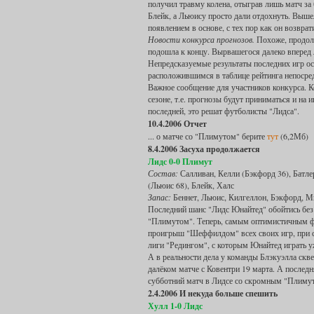
получил травму колена, отыграв лишь матч за
Блейк, а Льюису просто дали отдохнуть. Вышел
появлением в основе, с тех пор как он возвра
Новости конкурса прогнозов.
Похоже, продолж
подошла к концу. Вырвашегося далеко вперед л
Непредсказуемые результаты последних игр ос
расположившимся в таблице рейтинга непосред
Важное сообщение для участников конкурса. К
сезоне, т.е. прогнозы будут приниматься и на
последней, это решат футболисты "Лидса".
10.4.2006 Отчет
... о матче со "Плимутом" берите
тут
(6,2Мб)
8.4.2006 Засуха продолжается
Лидс 0-0 Плимут
Состав:
Салливан, Келли (Бэкфорд 36), Батлер
(Льюис 68), Блейк, Халс
Запас:
Беннет, Льюис, Килгеллон, Бэкфорд, М
Последний шанс "Лидс Юнайтед" обойтись без 
"Плимутом". Теперь, самым оптимистичным фа
проигрыш "Шеффилдом" всех своих игр, при со
лиги "Редингом", с которым Юнайтед играть у
А в реальности дела у команды Блэкуэлла скв
далёком матче с Ковентри 19 марта. А последня
субботний матч в Лидсе со скромным "Плиму
2.4.2006 И некуда больше спешить
Хулл 1-0 Лидс