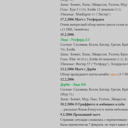
Запас:
Беннет, Хили, Эйнарссон, Уолтон, Мур
Голы:
Хум 5 (1:0), Блейк 12 пенальти (1:1)
Удаление:
МакКарти 11 ("Лестер")
17.2.2006 Матч с Уотфордом
Очень интересный обзор матча (шесть голов п
(13.3Мб, 5мин9сек).
15.2.2006
Лидс - Уотфорд 2:1
Состав:
Салливан, Келли, Батлер, Греган, Кре
74), Блейк
Запас:
Беннет, Хили, Эйнарссон, Уолтон, Крес
Голы:
Юнг 40 (0:1), Блейк 60 пенальти (1:1), Бл
Удаление:
Фостер 57 ("Уотфорд"), Хендерсон 
13.2.2006 Матч с Дерби
Обзор прошедшего матча качайте
здесь
(5.7 М
12.2.2006
Дерби - Лидс 0:0
Состав:
Салливан, Келли, Батлер, Греган, Кре
(Мур 71)
Запас:
Беннет, Мур, Пью, Уолтон, Эйнарссон
10.2.2006 О Гриффитсе и амбициях клуба
... рассказал Кевин Блекуэлл в своем неболь
9.2.2006 Пропавший матч
Странная ситуация сложилась с перенесенным м
была перенесена на 7 февраля, но через какое-