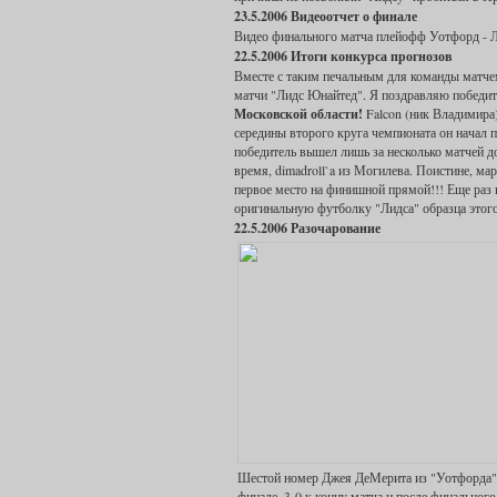
23.5.2006 Видеоотчет о финале
Видео финального матча плейофф Уотфорд - 
22.5.2006 Итоги конкурса прогнозов
Вместе с таким печальным для команды матчем 
матчи "Лидс Юнайтед". Я поздравляю победит
Московской области!
Falcon (ник Владимира)
середины второго круга чемпионата он начал 
победитель вышел лишь за несколько матчей д
время, dimadroll`a из Могилева. Поистине, мар
первое место на финишной прямой!!! Еще раз
оригинальную футболку "Лидса" образца этого
22.5.2006 Разочарование
Шестой номер Джея ДеМерита из "Уотфорда" п
финале. 3-0 к концу матча и после финального