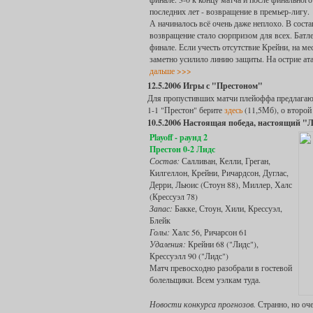
последних лет - возвращение в премьер-лигу.
А начиналось всё очень даже неплохо. В сост
возвращение стало сюрпризом для всех. Батле
финале. Если учесть отсутствие Крейни, на м
заметно усилило линию защиты. На острие ат
дальше >>>
12.5.2006 Игры с "Престоном"
Для пропустивших матчи плейоффа предлагаю 
1-1 "Престон" берите
здесь
(11,5Мб), о второй
10.5.2006 Настоящая победа, настоящий "
Playoff - раунд 2
Престон 0-2 Лидс
Состав:
Салливан, Келли, Греган,
Килгеллон, Крейни, Ричардсон, Дуглас,
Дерри, Льюис (Стоун 88), Миллер, Халс
(Крессуэл 78)
Запас:
Бакке, Стоун, Хили, Крессуэл,
Блейк
Голы:
Халс 56, Ричарсон 61
Удаления:
Крейни 68 ("Лидс"),
Крессуэлл 90 ("Лидс")
Матч превосходно разобрали в гостевой
болельщики. Всем уэлкам туда.
Новости конкурса прогнозов.
Странно, но оч