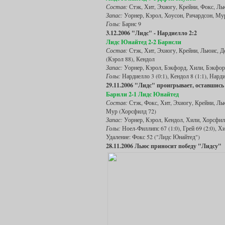
Состав:
Стэк, Хит, Эхиогу, Крейни, Фокс, Лью
Запас:
Уорнер, Кэрол, Хоусон, Ричардсон, Му
Голы:
Барнс 9
3.12.2006 "Лидс" - Нардиелло 2:2
Лидс Юнайтед 2-2 Барнсли
Состав:
Стэк, Хит, Эхиогу, Крейни, Льюис, Де
(Кэрол 88), Кендол
Запас:
Уорнер, Кэрол, Бэкфорд, Хили, Бэкфор
Голы:
Нардиелло 3 (0:1), Кендол 8 (1:1), Нарди
29.11.2006 "Лидс" проигрывает, оставшись
Барнли 2-1 Лидс Юнайтед
Состав:
Стэк, Фокс, Хит, Эхиогу, Крейни, Лью
Мур (Хорсфилд 72)
Запас:
Уорнер, Кэрол, Кендол, Хили, Хорсфил
Голы:
Ноел-Филлипс 67 (1:0), Грей 69 (2:0), Хи
Удаление: Фокс 52 ("Лидс Юнайтед")
28.11.2006 Льюс приносит победу "Лидсу"