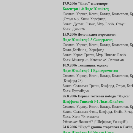
17.9.2006 "Лидс" в штопоре
Ковентри 1-0 Лидс Юнайтед
Состав:
Уорнер, Келли, Батлер, Килгеллон, Кр
(Стоун 69), Хили, Хорсфилд
Запас:
Дуглас, Льюис, Мур, Блейк, Стоун
Голы:
Джон 26
15.9.2006 Дело пахнет керосином
Лидс Юнайтед 0-3 Сандерленд
Состав:
Уорнер, Келли, Батлер, Килгеллон, Кр
Хили (Блейк 63), Хорсфилд
Запас:
Кэрол, Греган, Мур, Николс, Блейк
Голы:
Миллер 28, Каванаг 45, Эллиот 48
10.9.2006 Тенденция, однако
Лидс Юнайтед 0-1 Вулвергемптон
Состав:
Уорнер, Келли, Батлер, Килгеллон, К
(Бэкфорд 78)
Запас:
Салливан, Греган, Бэкфорд, Стоун, Бле
Голы:
Бутройд 90
28.8.2006 Первая гостевая победа "Лидса"
Шеффилд Уинсдей 0-1 Лидс Юнайтед
Состав:
Уорнер, Келли, Батлер, Килгеллон, К
Запас:
Салливан, Фокс, Бэкфорд, Блейк, Рича
Голы:
Хили 70 пенальти
Удаление:
Джонс 67 ("Шеффилд Уинсдей")
24.8.2006 "Лидс" удачно стартовал в Carli
Лидс Юнайтед 1-0 Честер Сити