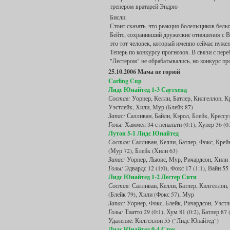
тренером вратарей Эндрю
Бисли.
Стоит сказать, что реакция болельщиков белых
Бейтс, сохранивший дружеские отношения с Ва
это тот человек, который именно сейчас нужен
Теперь по конкурсу прогнозов. В связи с пере
"Лестером" не обрабатывались, но конкурс пр
25.10.2006 Мама не горюй
Carling Cup
Лидс Юнайтед 1-3 Саутхенд
Состав:
Уорнер, Келли, Батлер, Килгеллон, Кр
Уэстлейк, Хили, Мур (Блейк 87)
Запас:
Салливан, Байли, Кэрол, Блейк, Крессу
Голы:
Хаммел 34 с пенальти (0:1), Хупер 36 (0:
Лутон 5-1 Лидс Юнайтед
Состав:
Салливан, Келли, Батлер, Фокс, Крейн
(Мур 72), Блейк (Хили 63)
Запас:
Уорнер, Льюис, Мур, Ричардсон, Хили
Голы:
Эдвардс 12 (1:0), Фокс 17 (1:1), Вайн 55 
Лидс Юнайтед 1-2 Лестер Сити
Состав:
Салливан, Келли, Батлер, Килгеллон, 
(Блейк 79), Хили (Фокс 57), Мур
Запас:
Уорнер, Фокс, Блейк, Ричардсон, Уэстл
Голы:
Тиатто 29 (0:1), Хум 81 (0:2), Батлер 87 (
Удаление: Килгеллон 55 ("Лидс Юнайтед")
Лидс Юнайтед 0-4 Сток