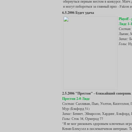
обернуться первым местом в конкурсе. Матч д
и могут побороться за главный приз - Falcon 
6.5.2006 Будет удача
Playoff -
Лидс 1-
Состав:
Льюис, 
Запас:
Б
Голы:
Ну
2.5.2006 "Престон" - ближайший соперник
Престон 2-0 Лидс
Состав:
Салливан, Пью, Уолтон, Килгеллон, Гр
Мур (Бэкфорд 51)
Запас:
Беннет, Эйнарссон, Хардинг, Бэкфорд,
Голы:
Сток 38, Ормерод 77
"Я не мог рисковать здоровьем ключевых игрок
Кевин Блекуэлл в послематчевом интервью. Тем