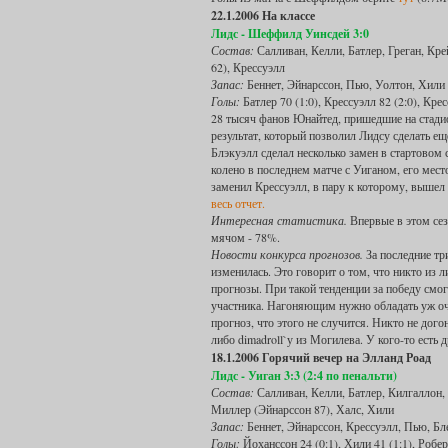
22.1.2006 На классе
Лидс - Шеффилд Уинсдей 3:0
Состав:
Салливан, Келли, Батлер, Греган, Кре
62), Крессуэлл
Запас:
Беннет, Эйнарссон, Пью, Уолтон, Хили
Голы:
Батлер 70 (1:0), Крессуэлл 82 (2:0), Крес
28 тысяч фанов Юнайтед, пришедшие на стади
результат, который позволил Лидсу сделать ещ
Блэкуэлл сделал несколько замен в стартовом
колено в последнем матче с Уиганом, его мес
заменил Крессуэлл, в пару к которому, вышел
весь отчет.
Интересная статистика.
Впервые в этом сез
мячом - 78%.
Новости конкурса прогнозов.
За последние три
изменилась. Это говорит о том, что никто из 
прогнозы. При такой тенденции за победу смогу
участника. Нагоняющим нужно обладать уж оче
прогноз, что этого не случится. Никто не дого
либо dimadroll`у из Могилева. У кого-то есть 
18.1.2006 Горячий вечер на Элланд Роад
Лидс - Уиган 3:3 (2:4 по пенальти)
Состав:
Салливан, Келли, Батлер, Килгаллон, 
Миллер (Эйнарссон 87), Халс, Хили
Запас:
Беннет, Эйнарссон, Крессуэлл, Пью, Бл
Голы:
Йоханссон 24 (0:1), Хили 41 (1:1), Роберт