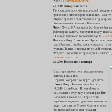
Халс.
>>>читать весь отчет.
7.1.2006 Авторская песня
Так уж получилось, что новогодний праздник 
прогнозов и видеобзоров появлялись на сайте 
"Лидса" прислали свои творения в одно врем
обзоры матчей с Хуллом и Плимутом.
Лидс - Хулл.
В Англии для футбола не бывает
фейерверки, салюты, хлопушки, водку, шампа
Юнайтед" принимал горожан из Хулла.
>>>чита
Плимут - Лидс.
"Рождество. Три игры и три п
год. Эйфория от побед, дикая усталость и эт
пустыне. Только из последних усилий сделаешь
"Рединг" и говорить не приходится - наглость,
>>>читать весь отчет.
6.1.2006 Новогодний концерт
Сразу три видеоотчета представляются
вашему вниманию.
Первым номером в концерте идет матч
Сток - Лидс
. Запись номера брать
тут
(5.0Мб, 1мин50сек). В первой части
номера главенствующую роль играет Нил
Салливан. Сначала он и Гари Келли
заработали на двоих один пенальти (могли
ведь и два дать :)). Потом, Салливан (уже
без помощи Келли) этот пенальти