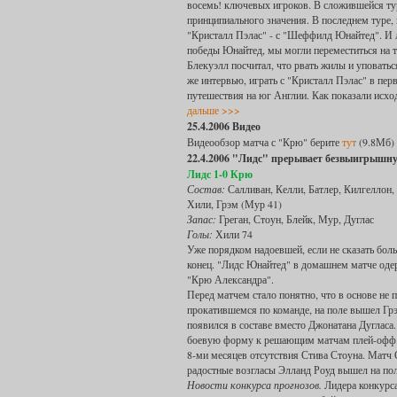
восемь! ключевых игроков. В сложившейся тур
принципиального значения. В последнем туре,
"Кристалл Пэлас" - с "Шеффилд Юнайтед". И 
победы Юнайтед, мы могли переместиться на т
Блекуэлл посчитал, что рвать жилы и уповаться
же интервью, играть с "Кристалл Пэлас" в пер
путешествия на юг Англии. Как показали исхо
дальше >>>
25.4.2006 Видео
Видеообзор матча с "Крю" берите
тут
(9.8Мб)
22.4.2006 "Лидс" прерывает безвыигрышн
Лидс 1-0 Крю
Состав:
Салливан, Келли, Батлер, Килгеллон, 
Хили, Грэм (Мур 41)
Запас:
Греган, Стоун, Блейк, Мур, Дуглас
Голы:
Хили 74
Уже порядком надоевшей, если не сказать бол
конец. "Лидс Юнайтед" в домашнем матче оде
"Крю Александра".
Перед матчем стало понятно, что в основе не 
прокатившемся по команде, на поле вышел Грэ
появился в составе вместо Джонатана Дугласа
боевую форму к решающим матчам плей-офф. Т
8-ми месяцев отсутствия Стива Стоуна. Матч С
радостные возгласы Элланд Роуд вышел на пол
Новости конкурса прогнозов.
Лидера конкурса