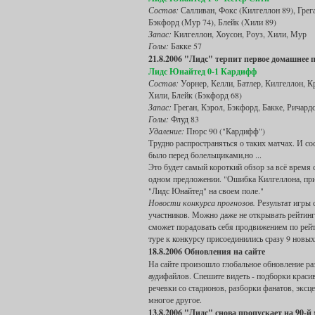
Состав:
Салливан, Фокс (Килгеллон 89), Грега
Бэкфорд (Мур 74), Блейк (Хили 89)
Запас:
Килгеллон, Хоусон, Роуз, Хили, Мур
Голы:
Бакке 57
21.8.2006 "Лидс" терпит первое домашнее 
Лидс Юнайтед 0-1 Кардифф
Состав:
Уорнер, Келли, Батлер, Килгеллон, Кр
Хили, Блейк (Бэкфорд 68)
Запас:
Греган, Кэрол, Бэкфорд, Бакке, Ричард
Голы:
Флуд 83
Удаление:
Пюрс 90 ("Кардифф")
Трудно распространяться о таких матчах. И со
было перед болельщиками,но ...
Это будет самый короткий обзор за всё время 
одном предложении. "Ошибка Килгеллона, прив
"Лидс Юнайтед" на своем поле."
Новости конкурса прогнозов.
Результат игры 
участников. Можно даже не открывать рейтинг 
сможет порадовать себя продвижением по рейт
туре к конкурсу присоединились сразу 9 новых
18.8.2006 Обновления на сайте
На сайте произошло глобальное обновление ра
аудифайлов. Спешите видеть - подборки краси
речевки со стадионов, разборки фанатов, экс
многое другое.
13.8.2006 "Лидс" снова пропускает на 90-й