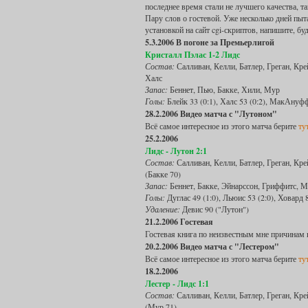
последнее время стали не лучшего качества, так
Пару слов о гостевой. Уже несколько дней пыт
установкой на сайт cgi-скриптов, напишите, бу
5.3.2006 В погоне за Премьерлигой
Кристалл Пэлас 1-2 Лидс
Состав:
Салливан, Келли, Батлер, Греган, Кре
Халс
Запас:
Беннет, Пью, Бакке, Хили, Мур
Голы:
Блейк 33 (0:1), Халс 53 (0:2), МакАнуфф
28.2.2006 Видео матча с "Лутоном"
Всё самое интересное из этого матча берите
ту
25.2.2006
Лидс - Лутон 2:1
Состав:
Салливан, Келли, Батлер, Греган, Кре
(Бакке 70)
Запас:
Беннет, Бакке, Эйнарссон, Гриффитс, 
Голы:
Дуглас 49 (1:0), Льюис 53 (2:0), Ховард 8
Удаление:
Девис 90 ("Лутон")
21.2.2006 Гостевая
Гостевая книга по неизвестным мне причинам
20.2.2006 Видео матча с "Лестером"
Всё самое интересное из этого матча берите
ту
18.2.2006
Лестер - Лидс 1:1
Состав:
Салливан, Келли, Батлер, Греган, Кре
(Мур 71)