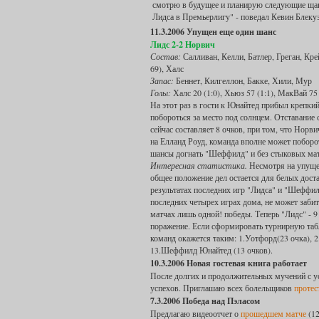
смотрю в будущее и планирую следующие щаги,
Лидса в Премьерлигу" - поведал Кевин Блеку
11.3.2006 Упущен еще один шанс
Лидс 2-2 Норвич
Состав:
Салливан, Келли, Батлер, Греган, Кре
69), Халс
Запас:
Беннет, Килгеллон, Бакке, Хили, Мур
Голы:
Халс 20 (1:0), Хьюз 57 (1:1), МакВай 75 
На этот раз в гости к Юнайтед прибыл крепки
побороться за место под солнцем. Отставание 
сейчас составляет 8 очков, при том, что Норв
на Елланд Роуд, команда вполне может поборо
шансы догнать "Шеффилд" и без стыковых мат
Интересная статистика.
Несмотря на упущ
общее положение дел остается для белых дост
результатах последних игр "Лидса" и "Шеффил
последних четырех играх дома, не может заби
матчах лишь одной! победы. Теперь "Лидс" - 9
поражение. Если сформировать турнирную табл
команд окажется таким: 1.Уотфорд(23 очка), 2.Р
13.Шеффилд Юнайтед (13 очков).
10.3.2006 Новая гостевая книга работает
После долгих и продолжительных мучений с ус
успехов. Приглашаю всех болельщиков
протес
7.3.2006 Победа над Пэласом
Предлагаю видеоотчет о
прошедшем матче
(12