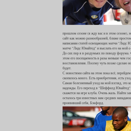
прошлом сезоне (я жду вас и в этом сезоне), 
сайт как можно разнообразней, ближе простом
написании статей освещающих матчи "Лидс Ю
матче "Лидс Юнайтед" и выслать его на мой e
До сих пор я в раздумьях по поводу форума. 
этом его посещаемость в разы меньше чем гос
восстановления. Посему чуть позже сделаю но
будет.
С новостями сайта на этом пока всё, перейде
скопилось много. Есть приобретения, есть ухо
Самая болезненный уход на мой взгляд, это 
надежды. Его переход в "Шеффилд Юнайтед" за
скажется на игре клуба. Очень жаль. Найти з
осталось три известных нам средних нападающ
проявивший себя, Бэкфорд.