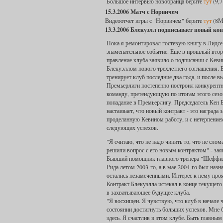
Большое интервью новобранца берите
тут
(9,7
15.3.2006 Матч с Норвичем
Видеоотчет игры с "Норвичем" берите
тут
(8М
13.3.2006 Блекуэлл подписывает новый кон
Пока я ремонтировал гостевую книгу в Лидс
знаменательное событие. Еще в прошлый вто
правление клуба заявило о подписании с Кев
Блекуэллом нового трехлетнего соглашения. 
тренирует клуб последние два года, и после в
Премьерлиги постепенно построил конкурент
команду, претендующую по итогам этого сезо
попадание в Премьерлигу. Председатель Кен 
настаивает, что новый контракт - это награда з
проделанную Кевином работу, и с нетерпение
следующих успехов.
"Я считаю, что не надо чинить то, что не сло
решили вопрос с его новым контрактом" - заяв
Бывший помощник главного тренера "Шеффил
Рида летом 2003-го, а в мае 2004-го был назн
остались незамеченными. Интерес к нему пр
Контракт Блекуэлла истекал в конце текущего 
в захватывающее будущее клуба.
"Я восхищен. Я чувствую, что клуб в начале 
состоянии достигнуть больших успехов. Мне б
здесь. Я счастлив в этом клубе. Быть главны