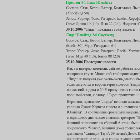
Престон 4-1 Лидс Юнайтед
Состав:
Стэк, Келли, Батлер, Килгеллон, Лью
(Хорсфилд 50)
Запас:
Уорнер, Фокс, Ричарсон, Блейк, Хорсф
Голы:
Дичио 19 (1:0), Пью 22 (2:0), Нуджент 47
30.10.2006 "Лидс" покидает зону вылета
Лидс Юнайтед 2-0 Саутхенд
Состав:
Стэк, Келли, Батлер, Килгеллон, Льюи
(Блейк 80), Мур (Ричардсон 61)
Запас:
Уорнер, Фокс, Ричарсон, Блейк, Уэстле
Голы:
Мур 40 (1:0), Блейк 88 (2:0)
25.10.2006 Последние новости
Как вы наверно заметили, сайт не работал пос
покорного слуги. Много событий происходит в
"Лидс" не получал уже очень-очень давно и был
голы сыплются в ворота вернувшегося (видим
поражений подряд и 20!!! пропущеных голов в п
прошлый сезон, к слову, "Лидс" пропустил 38
Вероятно, правление "Лидса" не стало испыты
уволило Джона Карвера с поста и.о. главного 
Юнайтед". В кротчайшие сроки была найдена 
егодняшнего дня новым главным тренером "Л
бывший полузащитник сборной Англии, бывш
лондонского "Челси", бывший (уже) тренер кл
дивизиона "Свиндон Таун", 39-летний Денис В
он приезжает не один, а со своим помощнико