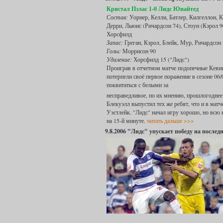
Кристал Пэлас 1-0 Лидс Юнайтед
Состав:
Уорнер, Келли, Батлер, Килгеллон, К
Дерри, Льюис (Ричардсон 74), Стоун (Кэрол 9
Хорсфилд
Запас:
Греган, Кэрол, Блейк, Мур, Ричардсон
Голы:
Моррисон 90
Удаление:
Хорсфилд 15 ("Лидс")
Проиграв в отчетном матче подопечные Кеви
потерпели своё первое поражение в сезоне 06/
поквитаться с белыми за
несправедливое, по их мнению, прошлогоднее 
Блекуэлл выпустил тех же ребят, что и в мат
Уэстлейк. "Лидс" начал игру хорошо, но всю 
на 15-й минуте.
читать дальше >>>
9.8.2006 "Лидс" упускает победу на послед