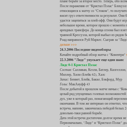
плане борьбе за второе место. Теперь, обо все
После поражения от "Кристал Пэлас" Блекуэлл,
относящиеся к матчу со "Стоком", то получитс
висит груз ответственности за результат. Они 
удастся зацепиться за плей-офф. Они будут игра
небольшое время, которое прошло с момента п
арендных трансфера. До конца сезона был взя
травмой Крессуэла, которой выбыл из рядов бе
Роад направился Руй Маркес. Сыграв за "Лидс"
дальше >>>
24.3.2006 Последние видеообзоры
Качайте подробный обзор матча с "Ковентри"
22.3.2006 "Лидс" упускает еще один шанс
Лидс 0-1 Кристал Пэлас
Состав:
Салливан, Келли, Батлер, Килгеллон, 
Миллер, Хили (Блейк 62), Халс
Запас:
Беннет, Блейк, Бакке, Бэкфорд, Мур
Голы:
МакАнуфф 43
После добытой в прошлом матче ничьи с "Кове
целый ряд упущенных голевых возможностей в
дух, уже в который раз, помагающий перелом
окончании. В том же интервью он отметил, чт
встреча, напоню, закончилась победой белых 2-
довольно-таки равной борьбе.
Дата этой встречи достаточно долгое время не 
Первоначально, "Лидс" и "Кристалл Пэлас" до