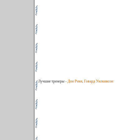
Лучшие тренеры -
Дон Реви
,
Говард Уилкинсон