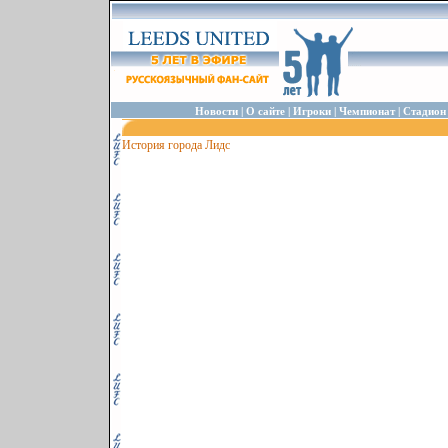
|
|
|
|
Новости
О сайте
Игроки
Чемпионат
Стадион
История города Лидс