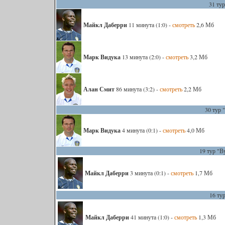
31 тур
Майкл Даберри
11 минута (1:0) -
смотреть
2,6 Мб
Марк Видука
13 минута (2:0) -
смотреть
3,2 Мб
Алан Смит
86 минута (3:2) -
смотреть
2,2 Мб
30 тур 
Марк Видука
4 минута (0:1) -
смотреть
4,0 Мб
19 тур "В
Майкл Даберри
3 минута (0:1) -
смотреть
1,7 Мб
16 тур
Майкл Даберри
41 минута (1:0) -
смотреть
1,3 Мб