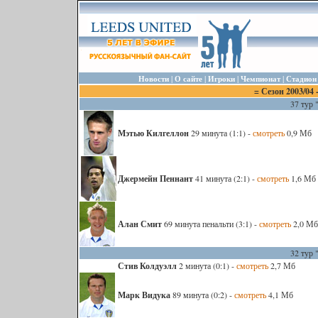
|
|
|
|
Новости
О сайте
Игроки
Чемпионат
Стадион
= Сезон 2003/04
37 тур 
Мэтью Килгеллон
29 минута (1:1) -
смотреть
0,9 Мб
Джермейн Пеннант
41 минута (2:1) -
смотреть
1,6 Мб
Алан Смит
69 минута пенальти (3:1) -
смотреть
2,0 Мб
32 тур 
Стив Колдуэлл
2 минута (0:1) -
смотреть
2,7 Мб
Марк Видука
89 минута (0:2) -
смотреть
4,1 Мб