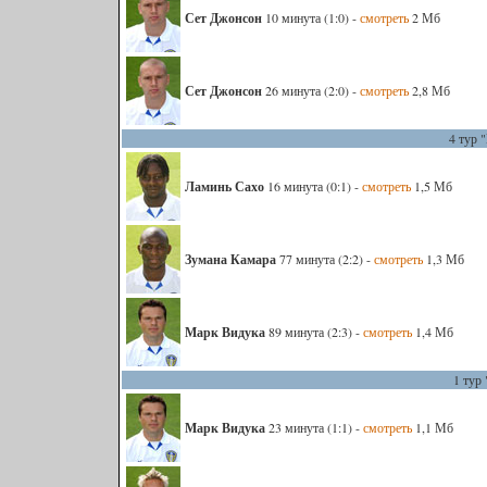
Сет Джонсон
10 минута (1:0) -
смотреть
2 Мб
Сет Джонсон
26 минута (2:0) -
смотреть
2,8 Мб
4 тур 
Ламинь Сахо
16 минута (0:1) -
смотреть
1,5 Мб
Зумана Камара
77 минута (2:2) -
смотреть
1,3 Мб
Марк Видука
89 минута (2:3) -
смотреть
1,4 Мб
1 тур 
Марк Видука
23 минута (1:1) -
смотреть
1,1 Мб