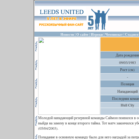
|
|
|
|
Новости
О сайте
Игроки
Чемпионат
Стадион
Дата рождения
09/03/1983
Рост (см)
-
Позиция
Нападающий
Последняя кома
Hull City
Молодой нападающий резервной команды Саймон появился в осн
выйдя на замену в конце второго тайма. Тот матч закончился у
(05/04/2003).
Попадание в основную команду было для него наградой за потр