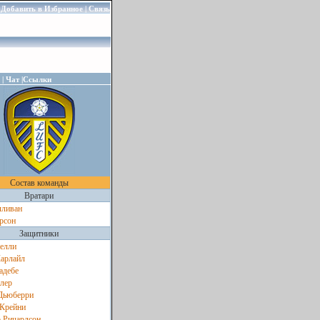
|
|
Добавить в Избранное
Связь
|
|
Чат
Ссылки
Состав команды
Вратари
лливан
рсон
Защитники
елли
арлайл
адебе
лер
Дьюберри
 Крейни
 Ричардсон