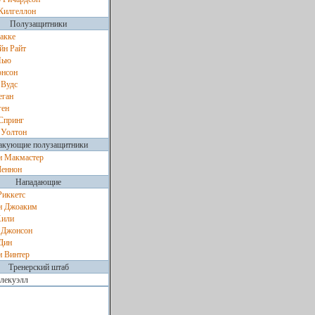
Килгеллон
Полузащитники
акке
йн Райт
Пью
онсон
 Вудс
еган
ген
Спринг
 Уолтон
акующие полузащитники
 Макмастер
Леннон
Нападающие
Риккетс
н Джоаким
Хили
 Джонсон
Дин
 Винтер
Тренерский штаб
лекуэлл