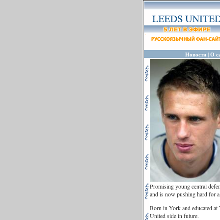
|
Новости
О с
Promising young central defe
and is now pushing hard for a 
Born in York and educated at 
United side in future.