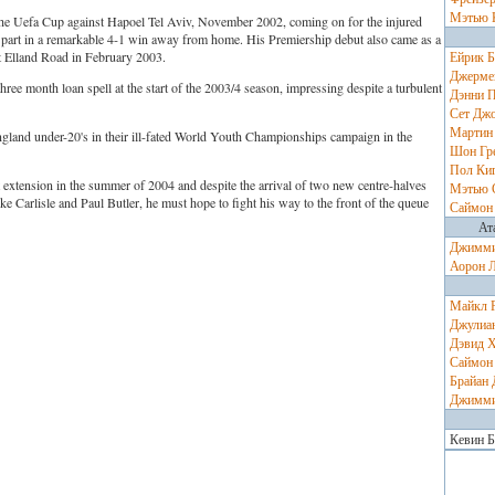
Мэтью 
the Uefa Cup against Hapoel Tel Aviv, November 2002, coming on for the injured
part in a remarkable 4-1 win away from home. His Premiership debut also came as a
t Elland Road in February 2003.
Ейрик Б
Джерме
ree month loan spell at the start of the 2003/4 season, impressing despite a turbulent
Дэнни 
Сет Дж
Мартин
ngland under-20's in their ill-fated World Youth Championships campaign in the
Шон Гр
Пол Ки
 extension in the summer of 2004 and despite the arrival of two new centre-halves
Мэтью 
rke Carlisle and Paul Butler, he must hope to fight his way to the front of the queue
Саймон
Ат
Джимми
Аорон 
Майкл 
Джулиа
Дэвид 
Саймон
Брайан 
Джимми
Кевин Б