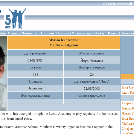
Сделать стартовой
|
|
|
|
|
|
|
|
айте
Игроки
Чемпионат
Стадион
История
Мультимедиа
Файлы
Разное
Гостевая
Мэтью Килгеллон
Matthew Kilgallon
Дата рождения
Место рождения
08/01/1984
Йорк (Англия)
Рост (см)
Номер в команде
188
26
Позиция
Дата перехода в "Лидс"
Нил Са
Защитник
21/08/2003
Скот Ка
Последняя команда
Сумма трансфера
-
-
Гарри К
Кларк К
Лукас Р
nder who has emerged through the Leeds Academy to play regularly for the reserves
first team squad place.
Пол Бат
Майкл 
Tadcaster Grammar School, Matthew is widely tipped to become a regular in the
Стефен
Фрейзер