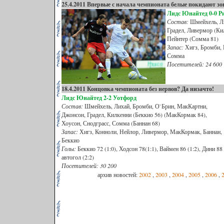
25.4.2011 Впервые с начала чемпионата белые покидают з
Лидс Юнайтед 0-0 Р
Состав:
Шмейхель, Ли
Градел, Ливермор (Кил
Пейнтер (Сомма 81)
Запас:
Хигз, Бромби, 
Сомма
Посетителей: 24 600
18.4.2011 Концовка чемпионата без нервов? Да низачто!
Лидс Юнайтед 2-2 Уотфорд
Состав:
Шмейхель, Лихай, Бромби, О`Брин, МакКартни,
Джонсон, Градел, Килкенни (Беккио 56) (МакКормак 84),
Хоусон, Снодграсс, Сомма (Баннан 68)
Запас:
Хигз, Конноли, Нейлор, Ливермор, МакКормак, Баннан,
Беккио
Голы:
Беккио 72 (1:0), Ходсон 78(1:1), Ваймен 86 (1:2), Дини 88
автогол (2:2)
Посетителей: 30 200
архив новостей:
2002
,
2003
,
2004
,
2005
,
2006
,