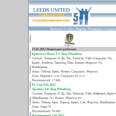
|
|
|
|
Новости
О сайте
Игроки
Чемпионат
Стадион
17.01.2012 Новогоднее рубилово
Кристалл Пэлас
1-1 Лидс Юнайтед
Состав:
Лонерган, О`Ди, Лис, Томпсон, Уайт (Снодграсс 56),
Браун , Клейтон, Таунсенд, Пью, Беккио (Форселл 79),
МакКормак
Запас:
Тейлор, Брюс, Нуньез, Снодграсс, Форселл
Голы:
Мартин 6 (1:0), Снодграсс 63 (1:1)
Посетителей:
17 800
FA Cup 9.01.2012
Арсенал
1-0 Лидс Юнайтед
Состав:
Лонерган, О`Ди, Лис, Томпсон, Уайт, Вайринен (Бран 6
(МакКормак 74), Нуньез (Форселл 81)
Запас:
Тейлор, Бряс, Паркер, Браун, Сэм, Форселл, МакКормак
Голы:
Анри 78
Посетителей:
59 600
Чампионшип 2.01.2012