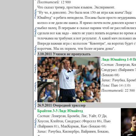
Посетителей:
12 900
Что сказал тренер, простым языком. Эксперимент.
"Ну чо, я доволен). Это была моя 150-ая игра как коача"Лидс
Юнайтед" и ребята неподвели. Посаны были просто неудержимы 
колхоз и не дали им шанса. Я прямо почти всем доволен кроме 
выбил палец. В перерыве я сказал парням чтоб не расслаблялись к
сделали все как надо - никто не ушел попить водички во время а
телочками на трибунах и вот результат. А какой мяч положил им 
Впереди важная игра с колхозом "Ковентри", на воротах будет 
воротчик. Мы их порвем, тем более играем дома".
3.10.2011 Учимся не пропускать
Лидс Юнайтед 1-0 П
Состав:
Лонерган, Кон
Снодграсс (Вайринен 
(Беккио 68)
Запас:
Рачубка, Бромб
Голы:
Пью 14 (1:0)
Посетителей:
22 500
26.9.2011 Очередной триллер
Брайтон 3-3 Лидс Юнайтед
Состав:
Лонерган, Бромби, Лис, Уайт, О`Ди,
Хоусон, Клейтон, Снодграсс (Форселл 86), Пью
(Вайринен 81), МакКормак, Кью (Беккио 68)
Запас:
Рачубка, Киснорбро, Вайринен, Беккио,