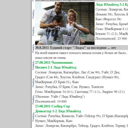
Лидс Юнайтед 3-2 К
Состав:
Лонерган, Ки
(Беккио 58), Хоусон, 
Кью (Форселл 58)
Запас:
Рачубка, Бромб
Голы:
МакКормак 8 (1:0
Беккио 71 (2:2), МакК
Посетителей:
23 900
30.8.2011 Худший старт "Лидса" за последние ... лет
На моей памяти такого плохого начала сезона у белых не было. 
пока совсем не очень.
27.08.2011 Чампионшип
Ипсвич 2-1 Лидс Юнайтед
Состав:
Лонерган, Киснорбро, Лис (Сэм 90), Уайт, О`Деа,
Градел (Сэм 88), Хоусон, Клейтон, Снодграсс (Нуньез 90),
МакКормак (О`Брин 51), Кью
Запас:
Рачубка, О`Брин, Сэм, Нуньез, Томпсон
Голы:
МакКормак 34 (0:1), Скотланд 77 (1:1), Эндрюс 90 (2:1)
Удаления:
Уайт ("Лидс Юнайтед")
Посетителей:
19 800
23
.08.2011 Carling Cup
Донкастер 1-2 Лидс Юнайтед
Состав:
Рачубка, Конноли, Уайт (Тейлор 59), О`Брин (Киснорбр
Нуньез, МакКормак, Кью
Запас:
Лонерган, Киснорбро, Тейлор, Градел, Клейтон, Тернер, 