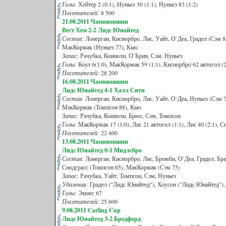
Голы:
Хейтер 2 (0:1), Нуньез 30 (1:1), Нуньез 83 (1:2)
Посетителей:
8 500
21
.08.2011 Чампионшип
Вест Хем 2-2 Лидс Юнайтед
Состав:
Лонерган, Киснорбро, Лис, Уайт, О`Деа, Градел (Сэм 8
МакКормак (Нуньез 77), Кью
Запас:
Рачубка, Конноли, О`Брин, Сэм, Нуньез
Голы:
Коул 6(1:0), МакКормак 59 (1:1), Киснорбро 62 автогол (2:
Посетителей:
28 200
16.08.2011 Чампионшип
Лидс Юнайтед 4-1 Халл Сити
Состав:
Лонерган, Киснорбро, Лис, Уайт, О`Деа, Нуньез (Сэм 7
МакКормак (Томпсон 88), Кью
Запас:
Рачубка, Конноли, Брюс, Сэм, Томпсон
Голы:
МакКормак 17 (1:0), Лис 21 автогол (1:1), Лис 40 (2:1), Сн
Посетителей:
22 400
13
.08.2011 Чампионшип
Лидс Юнайтед 0-1 Мидлсбро
Состав:
Лонерган, Киснорбро, Лис, Бромби, О`Деа, Градел, Бра
Снодграсс (Томпсон 65), МакКормак (Сэм 75)
Запас:
Рачубка, Уайт, Томпсон, Сэм, Нуньез
Удаления:
Градел ("Лидс Юнайтед"), Хоусон ("Лидс Юнайтед")
Голы:
Эмнес 67
Посетителей:
25 600
9
.08.2011 Carling Cup
Лидс Юнайтед 3-2 Бредфорд