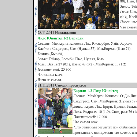
80), Пью,
Запас:
Тей
Голы:
Снодг
(0:3), Клей
Посетите
Что сказал
28.11.2011 Неожиданно
Лидс Юнайтед
1-2 Барнсли
Состав:
МакКарти, Конноли, Лис, Киснорбро, Уайт, Хоусон,
Клейтон, Снодграсс, Сэм (Нуньез 57), МакКормак (Пью 74),
Беккио (Кью 68)
Запас:
Тейлор, Бромби, Пью, Нуньез, Кью
Голы:
Ваз Те 27 (0:1), Дэвис 43 (0:2), МакКормак 55 (1:2)
Посетителей:
25 900
Что сказал коач.
Ничо не сказал.
21.11.2011 Снодди проснулся
Барнли
1-2 Лидс Юнайтед
Состав:
МакКарти, Конноли, О`Ди (Лис 8
Снодграсс, Сэм, МакКормак (Нуньез 59)
Запас:
Кернс, Лис, Браун, Нуньез, Бекки
Голы:
Родригез 10 (1:0), Снодграсс 76 (1:
Посетителей:
17 200
Что сказал коач
"Это отличный результат при слабенько
провалили, с нами делали что хотели, а 