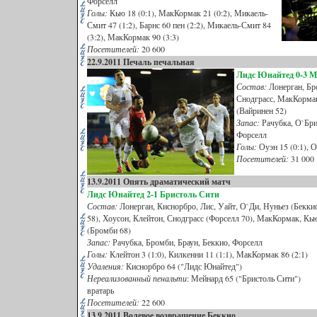
Форселл
Голы:
Кью 18 (0:1), МакКормак 21 (0:2), Микаель-
Смит 47 (1:2), Барнс 60 пен (2:2), Микаель-Смит 84
(3:2), МакКормак 90 (3:3)
Посетителей:
20 600
22.9.2011 Печаль печальная
Лидс Юнайтед 0-3 
Состав:
Лонерган, Бро
Снодграсс, МакКормак
(Вайринен 52)
Запас:
Рачубка, О`Бри
Форселл
Голы:
Оуэн 15 (0:1), Оу
Посетителей:
31 000
13.9.2011 Опять драматический матч
Лидс Юнайтед 2-1 Бристоль Сити
Состав:
Лонерган, Киснорбро, Лис, Уайт, О`Ди, Нуньез (Бекки
58), Хоусон, Клейтон, Снодграсс (Форселл 70), МакКормак, Кь
(Бромби 68)
Запас:
Рачубка, Бромби, Браун, Беккио, Форселл
Голы:
Клейтон 3 (1:0), Килкенни 11 (1:1), МакКормак 86 (2:1)
Удаления:
Киснорбро 64 ("Лидс Юнайтед")
Нереализованный пенальти
: Мейнард 65 ("Бристоль Сити")
вратарь
Посетителей:
22 600
13.9.2011 Волевое возвращение Беккио