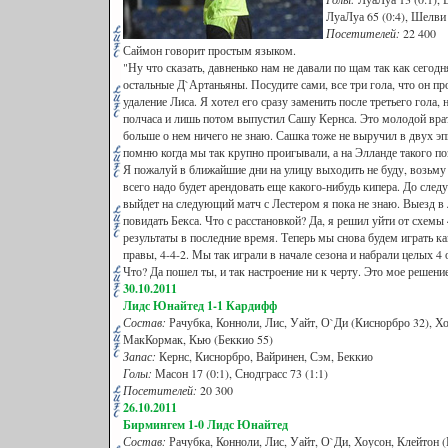
ЛуаЛуа 65 (0:4), Шелви 
Посетителей:
22 400
Саймон говорит простым языком.
"Ну что сказать, давненько нам не давали по щам так как сегод
остальные Д`Артаньяны. Посудите сами, все три гола, что он про
удаление Лиса. Я хотел его сразу заменить после третьего гола,
полчаса и лишь потом выпустил Сашу Кернса. Это молодой врат
больше о нем ничего не знаю. Сашка тоже не выручил в двух эп
помню когда мы так крупно проигывали, а на Элланде такого по
Я пожалуй в ближайшие дни на улицу выходить не буду, возьм
всего надо будет арендовать еще какого-нибудь кипера. До сле
выйдет на следующий матч с Лестером я пока не знаю. Выезд в 
повидать Бекса. Что с расстановкой? Да, я решил уйти от схемы 
результаты в последние время. Теперь мы снова будем играть как 
правы, 4-4-2. Мы так играли в начале сезона и набрали целых 4 
Что? Да пошел ты, и так настроение ни к черту. Это мое решение
30.10.2011
Лидс Юнайтед 1-1 Кардифф
Состав:
Рачубка, Конноли, Лис, Уайт, О`Ди (Киснорбро 32), Хо
МакКормак, Кью (Беккио 55)
Запас:
Кернс, Киснорбро, Вайринен, Сэм, Беккио
Голы:
Масон 17 (0:1), Снодграсс 73 (1:1)
Посетителей:
20 300
26.10.2011
Бирмингем 1
-0 Лидс Юнайтед
Состав:
Рачубка, Конноли, Лис, Уайт, О`Ди, Хоусон, Клейтон (