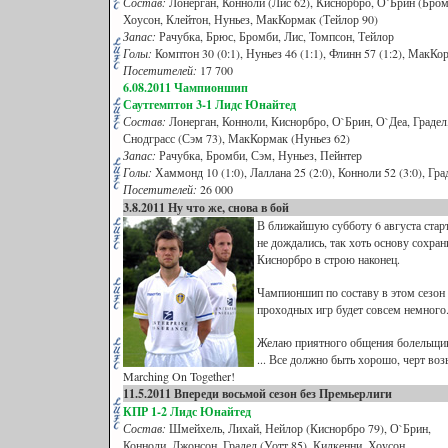
Состав:
Лонерган, Конноли (Лис 62), Киснорбро, О`Брин (Бромб
Хоусон, Клейтон, Нуньез, МакКормак (Тейлор 90)
Запас:
Рачубка, Брюс, Бромби, Лис, Томпсон, Тейлор
Голы:
Комптон 30 (0:1), Нуньез 46 (1:1), Флинн 57 (1:2), МакКор
Посетителей:
17 700
6.08.2011 Чампионшип
Саутгемптон 3-1 Лидс Юнайтед
Состав:
Лонерган, Конноли, Киснорбро, О`Брин, О`Деа, Градел,
Снодграсс (Сэм 73), МакКормак (Нуньез 62)
Запас:
Рачубка, Бромби, Сэм, Нуньез, Пейнтер
Голы:
Хаммонд 10 (1:0), Лаллана 25 (2:0), Конноли 52 (3:0), Град
Посетителей:
26 000
3.8.2011 Ну что же, снова в бой
В ближайшую субботу 6 августа ста
не дождались, так хоть основу сохран
Киснорбро в строю наконец.
Чампионшип по составу в этом сезон 
проходных игр будет совсем немного.
Желаю приятного общения болельщико
... Все должно быть хорошо, черт воз
Marching On Together!
11.5.2011 Впереди восьмой сезон без Премьерлиги
КПР
1-2 Лидс Юнайтед
Состав:
Шмейхель, Лихай, Нейлор (Киснорбро 79), О`Брин,
Конноли, Джонсон, Градел (Уотт 85), Килкенни, Хоусон,