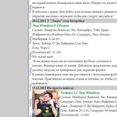
последний момент блокировали наши мячи. Обидно что вылетели
вернемся.
Я поболтал с дедом (Кен Бейтс) и он отсыпал немного деньжат 
открытия магазина с игроками чтобы как следует закупиться."
20.12.2011 У "Лидса" села батерейка
Лидс Юнайтед
0-1 Ридинг
Состав:
Лонерган, Конноли, Лис, Киснорбро, Уайт, Браун
(Вайринен 66), Клейтон (Кью 65), Снодграсс, Пью, Беккио,
МакКормак (Сэм 65)
Запас:
Тейлор, О`Ди, Вайринен, Сэм, Кью
Голы:
Чорч 2
Посетителей:
23 100
Что сказал коач.
"В последних играх мы не показываем футбола о котором я
мечтаю. Команда какая-то ватная. Действуем предсказуемо, ра
увеличу нагрузку на тренировках для поднятия физики.
В зимнее трансферное окно мы расстанемся с несколькими фут
покупки. Практически половина сезона за плечами, но чтобы ос
прибавлять."
13.12.2011 Им просто повезло
Уотфорд
1-1 Лидс Юнайтед
Состав:
МакКарти, Конноли, Лис, Киснорб
Снодграсс, Пью, Беккио, Кью (Вайринен 6
Запас:
Лонерган, О`Ди, Вайринен, Браун,
Голы:
Кайтли 28 (1:0), Снодграсс 90 пеналь
Посетителей:
13 600