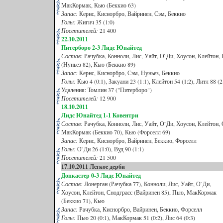
МакКормак, Кью (Беккио 63)
Запас:
Кернс, Киснорбро, Вайринен, Сэм, Беккио
Голы:
Жигич 35 (1:0)
Посетителей:
21 400
22.10.2011
Питерборо
2
-3 Лидс Юнайтед
Состав:
Рачубка, Конноли, Лис, Уайт, О`Ди, Хоусон, Клейтон,
(Нуньез 82), Кью (Беккио 89)
Запас:
Кернс, Киснорбро, Сэм, Нуньез, Беккио
Голы:
Кью 4 (0:1), Закуани 23 (1:1), Клейтон 54 (1:2), Литл 88 (2
Удаления: Томлин 37 ("Питерборо")
Посетителей:
12 900
18.10.2011
Лидс Юнайтед
1-1 Ковентри
Состав:
Рачубка, Конноли, Лис, Уайт, О`Ди, Хоусон, Клейтон, 
МакКормак (Беккио 70), Кью (Форселл 69)
Запас:
Кернс, Киснорбро, Вайринен, Беккио, Форселл
Голы:
О`Ди 26 (1:0), Вуд 90 (1:1)
Посетителей:
21 500
17.10.2011 Легкое дерби
Донкастер
0-3 Лидс Юнайтед
Состав:
Лонерган (Рачубка 77), Конноли, Лис, Уайт, О`Ди,
Хоусон, Клейтон, Снодграсс (Вайринен 85), Пью, МакКормак
(Беккио 71), Кью
Запас:
Рачубка, Киснорбро, Вайринен, Беккио, Форселл
Голы:
Пью 20 (0:1), МакКормак 51 (0:2), Лис 64 (0:3)