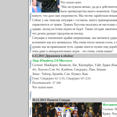
Что сказал коач.
"Мы заслужили ничью, да-да я действитель
было преимущества много моментов. Однак
минуте, что дало нам уверенности. Мы честно заработали пеналь
Сейчас у нас тяжелая ситуация с составом, много травмированн
оправляются от травм. Травма Хоусона оказалась не настолько с
однако, месяц он точно играть не будет. Также сегодня закончи
что делать дальше (продлена на месяц).
Ситуация в чемпионате крайне напряженная, мы пытаемся удерж
вспомните как все начиналось. Мы очень плохо начали сезон, а т
думаю мы на правильном пути, однако многое нужно еще дораб
очки даже в невыразительных играх - это очень, очень важно"
6.12.2011 Держимся в обойме
Лидс Юнайтед
2-0 Миллуол
Состав:
МакКарти, Конноли, Лис, Киснорбро, Уайт, Браун (Кь
40), Хоусон (Сэм 36), Клейтон, Снодграсс, Пью, Беккио
Запас:
Тейлор, Бромби, Сэм, Нуньез, Кью
Голы:
Снодграсс 62 (1:0), Снодграсс 65 (2:0)
Посетителей:
27 200
Что сказал коач.
30.11.2011 Памяти Спидди
Ноттинге
Состав:
Ма
Браун, Хоу