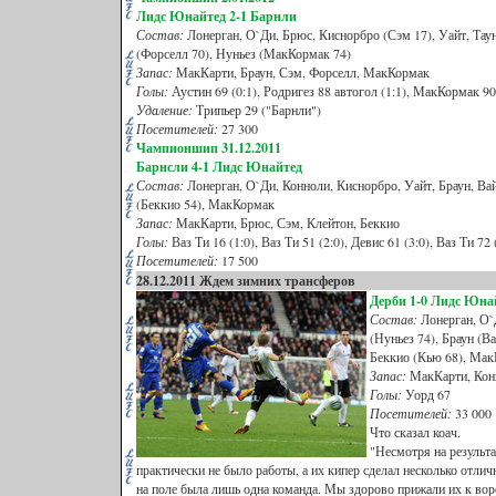
Лидс Юнайтед 2-1 Барнли
Состав:
Лонерган, О`Ди, Брюс, Киснорбро (Сэм 17), Уайт, Тау
(Форселл 70), Нуньез (МакКормак 74)
Запас:
МакКарти, Браун, Сэм, Форселл, МакКормак
Голы:
Аустин 69 (0:1), Родригез 88 автогол (1:1), МакКормак 90
Удаление:
Трипьер 29 ("Барнли")
Посетителей:
27 300
Чампионшип 31.12.2011
Барнсли 4-1 Лидс Юнайтед
Состав:
Лонерган, О`Ди, Конноли, Киснорбро, Уайт, Браун, Ва
(Беккио 54), МакКормак
Запас:
МакКарти, Брюс, Сэм, Клейтон, Беккио
Голы:
Ваз Ти 16 (1:0), Ваз Ти 51 (2:0), Девис 61 (3:0), Ваз Ти 72 
Посетителей:
17 500
28.12.2011 Ждем зимних трансферов
Дерби
1-0 Лидс Юна
Состав:
Лонерган, О`
(Нуньез 74), Браун (В
Беккио (Кью 68), Ма
Запас:
МакКарти, Кон
Голы:
Уорд 67
Посетителей:
33 000
Что сказал коач.
"Несмотря на результ
практически не было работы, а их кипер сделал несколько отлич
на поле была лишь одна команда. Мы здорово прижали их к воро