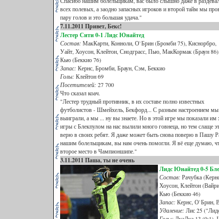
Спасибо нашим болельщикам, вас было слышно даже в раздевал
всех полевых, а заодно запасных игроков и второй тайм мы про
пару голов и это большая удача."
7.11.2011 Привет, Бекс!
Лестер Сити
0-1 Лидс Юнайтед
Состав:
МакКарти, Конноли, О`Брин (Бромби 75), Киснорбро,
Уайт, Хоусон, Клейтон, Снодграсс, Пью, МакКормак (Браун 86)
Кью (Беккио 76)
Запас:
Кернс, Бромби, Браун, Сэм, Беккио
Голы:
Клейтон 69
Посетителей:
27 700
Что сказал коач.
"Лестер трудный противник, в их составе полно известных
футболистов - Шмейхель, Бекфорд... С разным настроением мы
выиграли, а мы ... ну вы знаете. Но в этой игре мы показали им 
игры с Блекпулом на нас вылили много говнеца, но тем слаще эта
верю в своих ребят. Я даже может быть снова поверю в Пашу Р
нашим болельщикам, вы нам очень помогли. Я вё еще думаю, чт
второе место в Чампионшипе."
3.11.2011 Паша, ты не очень
Лидс Юнайтед 0
-5 Бл
Состав:
Рачубка (Кернс
Хоусон, Клейтон (Вайри
Кью (Беккио 46)
Запас:
Кернс, О`Брин, 
Удаление:
Лис 25 ("Лид
Голы:
ЛуаЛуа 13 (0:1), 