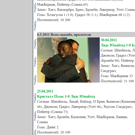
МакКормак, Пейнтер (Сомма 65)
Запас:
Хигз, Киснорбро, Брюс, Бромби, Ливермор, Уотт, Сомм
Голы:
Хельгусон 1 (1:0), Градел 38 (1:1), МакКормак 68 (1:2)
Посетителей:
18 200
6.5.2011 Всем спасибо, пролетели
30
.04.2011
Лидс Юнайтед 1-0 Б
Состав:
Шмейхель, Ли
Джонсон, Градел (Уот
(Бромби 90), Пейнтер 
Запас:
Хигз, Конноли,
Снодграсс
Голы:
МакКормак 33
Посетителей:
31 100
25.04.2011
Кристалл Пэлас 1-0 Лидс Юнайтед
Состав:
Шмейхель, Лихай, Нейлор, О`Брин, Конноли (Килкенн
46), Джонсон, Градел, Ливермор (Уотт 46), Хоусон, Снодграсс,
Пейнтер (Сомма 73)
Запас:
Хигз, Бромби, Килкенни, Уотт, МакКормак, Баннан,
Сомма
Голы:
Даннс 2
Посетителей: 20 100